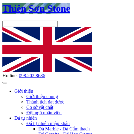
Thiên Sơn Stone
Hotline:
098.202.8686
Giới thiệu
Giới thiệu chung
Thành tích đạt được
Cơ sở vật chất
Đội ngũ nhân viên
Đá tự nhiên
Đá tự nhiên nhập khẩu
Đá Marble - Đá Cẩm thạch