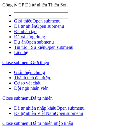
Công ty CP Đá tự nhiên Thiên Sơn
Giới thiệu
Open submenu
Đá tự nhiên
Open submenu
Đá nhân tạo
Đá và Ứng dụng
Dự án
Open submenu
Tin tức - Sự kiện
Open submenu
Liên hệ
Close submenu
Giới thiệu
Giới thiệu chung
Thành tích đạt được
Cơ sở vật chất
Đội ngũ nhân viên
Close submenu
Đá tự nhiên
Đá tự nhiên nhập khẩu
Open submenu
Đá tự nhiên Việt Nam
Open submenu
Close submenu
Đá tự nhiên nhập khẩu