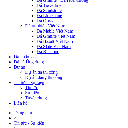
Đá Granite - Đá Hoa Cương
Đá Travertine
Đá Sandstone
Đá Limestone
Đá Onyx
Đá tự nhiên Việt Nam
Đá Mable Việt Nam
Đá Granite Việt Nam
Đá Basalt Việt Nam
Đá Slate Việt Nam
Đá Blustone
Đá nhân tạo
Đá và Ứng dụng
Dự án
Dự án đã thi công
Dự án đang thi công
Tin tức - Sự kiện
Tin tức
Sự kiện
Tuyển dụng
Liên hệ
Trang chủ
>
Tin tức - Sự kiện