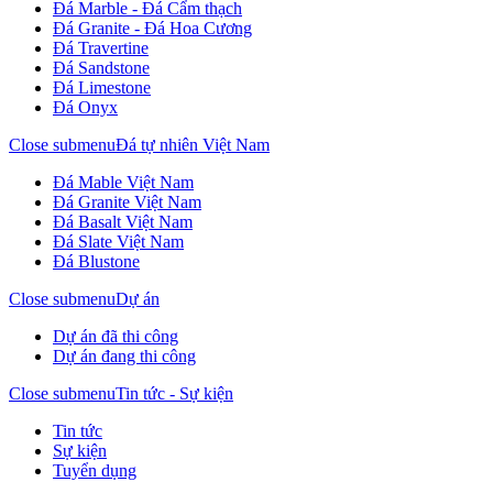
Đá Marble - Đá Cẩm thạch
Đá Granite - Đá Hoa Cương
Đá Travertine
Đá Sandstone
Đá Limestone
Đá Onyx
Close submenu
Đá tự nhiên Việt Nam
Đá Mable Việt Nam
Đá Granite Việt Nam
Đá Basalt Việt Nam
Đá Slate Việt Nam
Đá Blustone
Close submenu
Dự án
Dự án đã thi công
Dự án đang thi công
Close submenu
Tin tức - Sự kiện
Tin tức
Sự kiện
Tuyển dụng