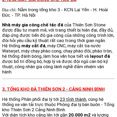
Nằm trong tổng kho 3 - KCN Lại Yên - H. Hoài
Địa chỉ:
Đức - TP. Hà Nội
Nhà máy gia công chế tác đá
của Thiên Sơn Stone
được đầu tư mạnh mẽ, với trang thiết bị hiện đại, đầy đủ,
đáp ứng được tiến độ gia công của những công trình lớn,
đòi hỏi yêu cầu kỹ thuật rất cao trong thời gian ngắn.
Hệ thống
máy cắt đá
, máy CNC, máy cắt tia nước
Waterjet, máy chạy phào cong, chạy phào đôi, phào tròn,
hệ thống đánh bóng, làm hoa văn họa tiết và
layout đá
được bố trí đồng bộ, hợp lý và được đội ngũ cán bộ kỹ
thuật, công nhân gia công lành nghề đảm nhiệm vận
hành.
3. TỔNG KHO ĐÁ THIÊN SƠN 2 - CẢNG NINH BÌNH
Hệ thống Phân phối đại lý tới
23 tỉnh thành
, cùng hệ
thống xe vận tải trực thuộc Phòng đại lý bán buôn - Tổng
kho Thiên Sơn 2 Cảng Ninh Bình.
Với diện tích kho cảng lên tới gần
20.000 m2
và lượng