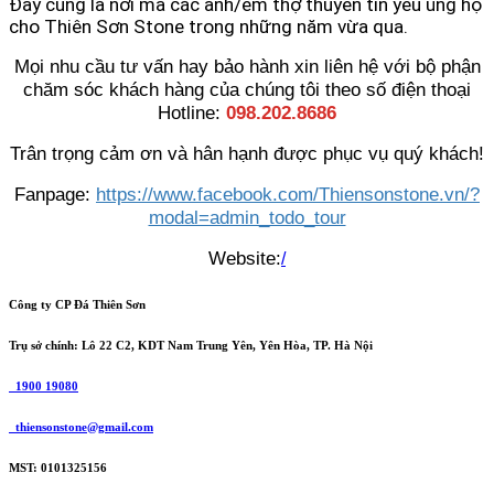
Đây cũng là nơi mà các anh/em thợ thuyền tin yêu ủng hộ
cho Thiên Sơn Stone trong những năm vừa qua.
Mọi nhu cầu tư vấn hay bảo hành xin liên hệ với bộ phận
chăm sóc khách hàng của chúng tôi theo số điện thoại
Hotline:
098.202.8686
Trân trọng cảm ơn và hân hạnh được phục vụ quý khách!
Fanpage:
https://www.facebook.com/Thiensonstone.vn/?
modal=admin_todo_tour
Website:
/
Công ty CP Đá Thiên Sơn
Trụ sở chính: Lô 22 C2, KDT Nam Trung Yên, Yên Hòa, TP. Hà Nội
1900 19080
thiensonstone@gmail.com
MST: 0101325156