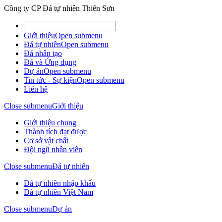
Công ty CP Đá tự nhiên Thiên Sơn
Giới thiệu
Open submenu
Đá tự nhiên
Open submenu
Đá nhân tạo
Đá và Ứng dụng
Dự án
Open submenu
Tin tức - Sự kiện
Open submenu
Liên hệ
Close submenu
Giới thiệu
Giới thiệu chung
Thành tích đạt được
Cơ sở vật chất
Đội ngũ nhân viên
Close submenu
Đá tự nhiên
Đá tự nhiên nhập khẩu
Đá tự nhiên Việt Nam
Close submenu
Dự án