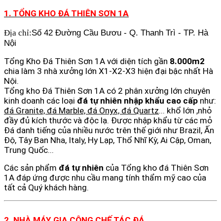
1. TỔNG KHO ĐÁ THIÊN SƠN 1A
Số 42 Đường Cầu Bươu - Q. Thanh Trì - TP. Hà
Địa chỉ:
Nội
Tổng Kho Đá Thiên Sơn 1A với diện tích gần
8.000m2
chia làm 3 nhà xưởng lớn X1-X2-X3 hiện đại bậc nhất Hà
Nội.
Tổng kho Đá Thiên Sơn 1A có 2 phân xưởng lớn chuyên
kinh doanh các loại
đá tự nhiên nhập khẩu cao cấp
như:
đá Granite, đá Marble, đá Onyx, đá Quartz
... khổ lớn ,nhỏ
đầy đủ kích thước và độc lạ. Được nhập khẩu từ các mỏ
Đá danh tiếng của nhiều nước trên thế giới như Brazil, Ấn
Độ, Tây Ban Nha, Italy, Hy Lạp, Thổ Nhĩ Kỳ, Ai Cập, Oman,
Trung Quốc...
Các sản phẩm
đá tự nhiên
của Tổng kho đá Thiên Sơn
1A đáp ứng được nhu cầu mang tính thẩm mỹ cao của
tất cả Quý khách hàng.
2. NHÀ MÁY GIA CÔNG CHẾ TÁC ĐÁ