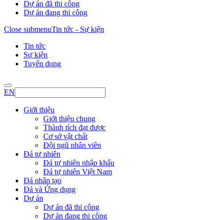
Dự án đã thi công
Dự án đang thi công
Close submenu
Tin tức - Sự kiện
Tin tức
Sự kiện
Tuyển dụng
EN
Giới thiệu
Giới thiệu chung
Thành tích đạt được
Cơ sở vật chất
Đội ngũ nhân viên
Đá tự nhiên
Đá tự nhiên nhập khẩu
Đá tự nhiên Việt Nam
Đá nhân tạo
Đá và Ứng dụng
Dự án
Dự án đã thi công
Dự án đang thi công